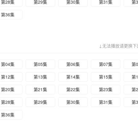
第28集
第29集
第30集
第31集
第
第36集
↓无法播放请更换下
第04集
第05集
第06集
第07集
第
第12集
第13集
第14集
第15集
第
第20集
第21集
第22集
第23集
第
第28集
第29集
第30集
第31集
第
第36集