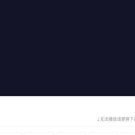
↓无法播放请更换下