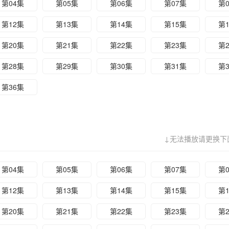
第04集
第05集
第06集
第07集
第
第12集
第13集
第14集
第15集
第
第20集
第21集
第22集
第23集
第
第28集
第29集
第30集
第31集
第
第36集
↓无法播放请更换下
第04集
第05集
第06集
第07集
第
第12集
第13集
第14集
第15集
第
第20集
第21集
第22集
第23集
第