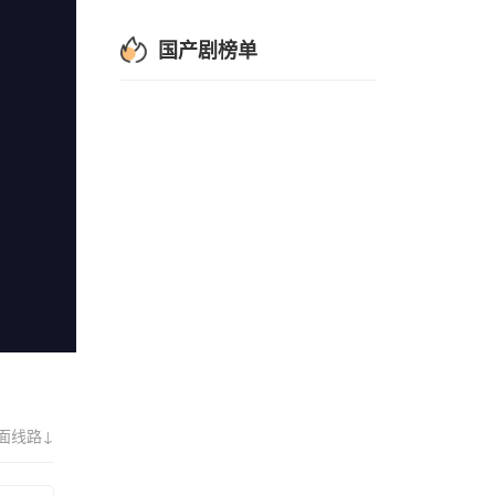
国产剧榜单
面线路↓