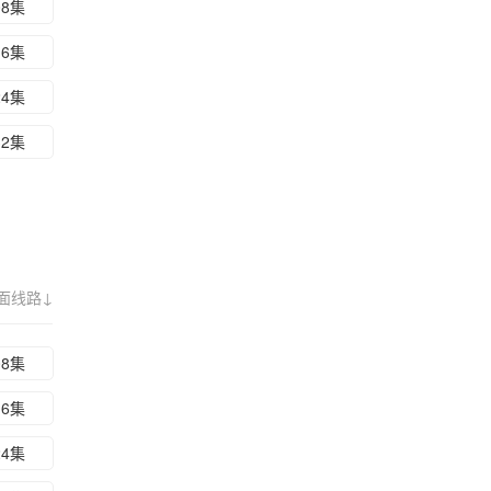
08集
16集
24集
32集
面线路↓
08集
16集
24集