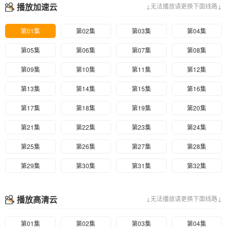
播放加速云
↓无法播放请更换下面线路↓
第01集
第02集
第03集
第04集
第05集
第06集
第07集
第08集
第09集
第10集
第11集
第12集
第13集
第14集
第15集
第16集
第17集
第18集
第19集
第20集
第21集
第22集
第23集
第24集
第25集
第26集
第27集
第28集
第29集
第30集
第31集
第32集
播放高清云
↓无法播放请更换下面线路↓
第01集
第02集
第03集
第04集