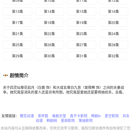
第09集
第10集
第11集
第12集
第13集
第14集
第15集
第16集
第17集
第18集
第19集
第20集
第21集
第22集
第23集
第24集
第25集
第26集
第27集
第28集
第29集
第30集
第31集
第32集
剧情简介
关于四灵仙尊花如月（白鹿 饰）和大成玄尊白九思（曾舜晞 饰）之间的夫妻战
争。她究竟是消失的爱人还是另有所图，他究竟是爱她还是要将她绞杀，且看。
友情链接：
樱花动漫
茶杯狐
美剧天堂
真不卡影院
韩剧tv
星空影院
风车
动漫
韩剧网
星辰影院
策驰影院
本站内容均从互联网收集而来，仅供交流学习使用，版权归原创者所有如有侵犯了您