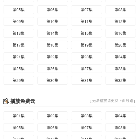
第05集
第06集
第07集
第08集
第09集
第10集
第11集
第12集
第13集
第14集
第15集
第16集
第17集
第18集
第19集
第20集
第21集
第22集
第23集
第24集
第25集
第26集
第27集
第28集
第29集
第30集
第31集
第32集
播放免费云
↓无法播放请更换下面线路↓
第01集
第02集
第03集
第04集
第05集
第06集
第07集
第08集