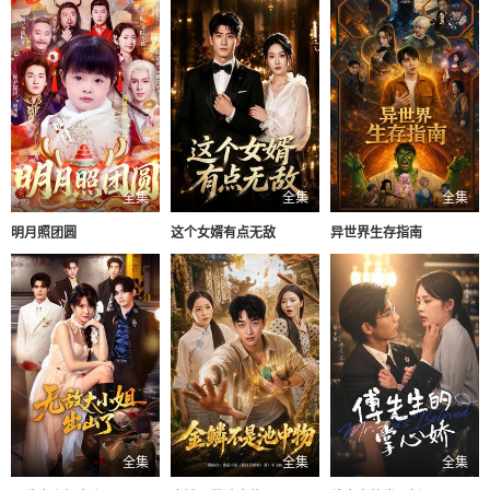
全集
全集
全集
明月照团圆
这个女婿有点无敌
异世界生存指南
全集
全集
全集