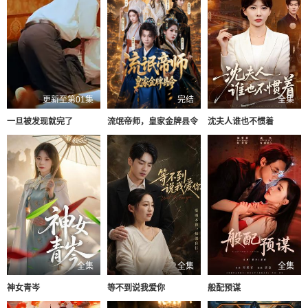
更新至第01集
完结
全集
一旦被发现就完了
流氓帝师，皇家金牌县令
沈夫人谁也不惯着
全集
全集
全集
神女青岑
等不到说我爱你
般配预谋