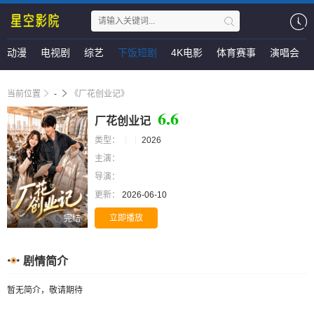
动漫
电视剧
综艺
下饭短剧
4K电影
体育赛事
演唱会
当前位置
-
《厂花创业记》
6.6
厂花创业记
类型：
2026
主演：
导演：
更新：
2026-06-10
立即播放
完结
剧情简介
暂无简介，敬请期待