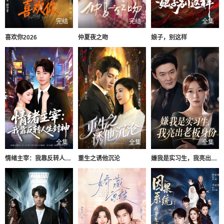
完结
完结
全集
喜欢你2026
仲夏夜之吻
娘子，别这样
全集
全集
全集
情绪主宰：我靠反转人生封神
重生之诱他沉沦
嫌我是实习生，我亮出老板身份