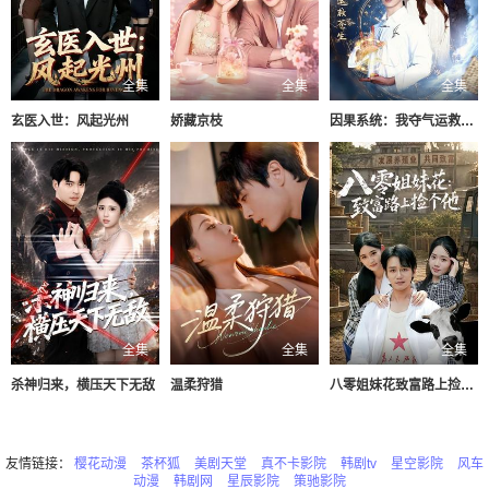
全集
全集
全集
玄医入世：风起光州
娇藏京枝
因果系统：我夺气运救苍生
全集
全集
全集
杀神归来，横压天下无敌
温柔狩猎
八零姐妹花致富路上捡个他
友情链接：
樱花动漫
茶杯狐
美剧天堂
真不卡影院
韩剧tv
星空影院
风车
动漫
韩剧网
星辰影院
策驰影院