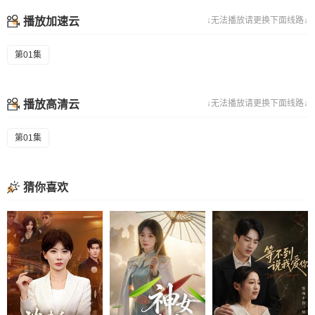
播放加速云
↓无法播放请更换下面线路↓
第01集
播放高清云
↓无法播放请更换下面线路↓
第01集
猜你喜欢