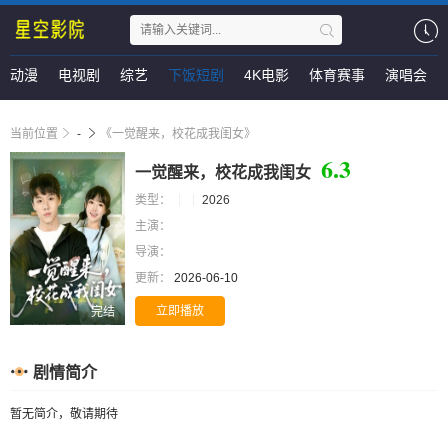
动漫
电视剧
综艺
下饭短剧
4K电影
体育赛事
演唱会
当前位置
-
《一觉醒来，校花成我闺女》
6.3
一觉醒来，校花成我闺女
类型：
2026
主演：
导演：
更新：
2026-06-10
立即播放
完结
剧情简介
暂无简介，敬请期待