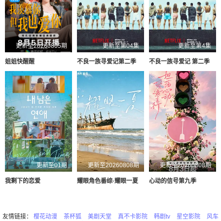
更新至20260805期
更新至第04集
更新至第4集
姐姐快醒醒
不良一族寻爱记第二季
不良一族寻爱记 第二季
更新至01期
更新至20260808期
更新至20260808期
我剩下的恋爱
耀眼角色番综·耀眼一夏
心动的信号第九季
友情链接：
樱花动漫
茶杯狐
美剧天堂
真不卡影院
韩剧tv
星空影院
风车