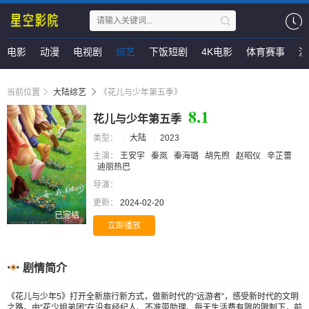
电影
动漫
电视剧
综艺
下饭短剧
4K电影
体育赛事
演
当前位置
大陆综艺
《花儿与少年第五季》
8.1
花儿与少年第五季
类型：
大陆
2023
主演：
王安宇
秦岚
秦海璐
胡先煦
赵昭仪
辛芷蕾
迪丽热巴
导演：
更新：
2024-02-20
已完结
立即播放
剧情简介
《花儿与少年5》打开全新旅行新方式，做新时代的“远游者”，感受新时代的文明
之路。由“花少姐弟团”在没有经纪人、不准带助理、每天生活费有限的限制下，前