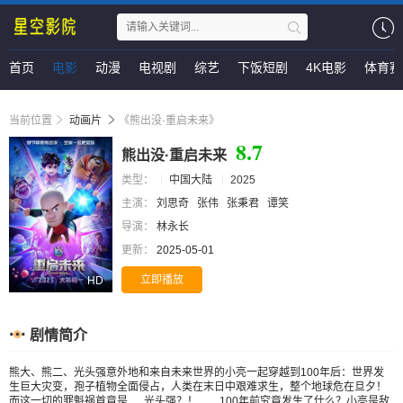
首页
电影
动漫
电视剧
综艺
下饭短剧
4K电影
体育赛
当前位置
动画片
《熊出没·重启未来》
8.7
熊出没·重启未来
类型：
中国大陆
2025
主演：
刘思奇
张伟
张秉君
谭笑
导演：
林永长
更新：
2025-05-01
立即播放
HD
剧情简介
熊大、熊二、光头强意外地和来自未来世界的小亮一起穿越到100年后：世界发
生巨大灾变，孢子植物全面侵占，人类在末日中艰难求生，整个地球危在旦夕！
而这一切的罪魁祸首竟是......光头强？！ 100年前究竟发生了什么？小亮是敌