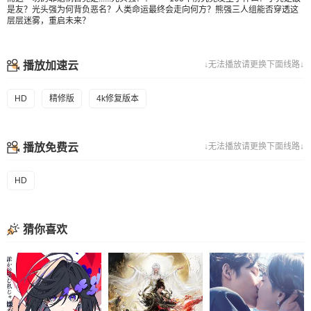
是友？光头强为何背负恶名？人类命运最终会走向何方？熊强三人组能否穿透这
层层迷雾，重启未来？
播放加速云
↓无法播放请更换下面线路↓
HD
精修版
4k修复版本
播放免费云
↓无法播放请更换下面线路↓
HD
猜你喜欢