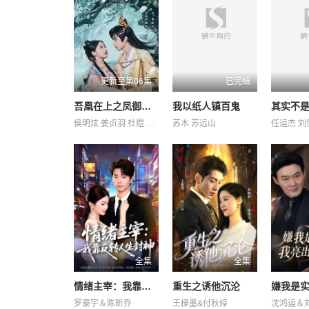
更新至第06集
已完结
吾凰在上之凤御四方
我以纸人镇百鬼
其实不
侯明炫 姜贞羽 杜煜 林亚冬 祖怀 赵一博 邓孝慈 郑千亦 郝熠然
苏木 苏远山
全集
全集
情绪主宰：我靠反转人生封神
重生之诱他沉沦
罗豪宇＆陈昕乔
王棣墨&付秋婷
沈鸿运＆