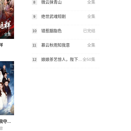
微云抹青山
全集
8
绝世武魂短剧
全集
9
错惹胭脂色
已完结
10
全集
慕云秋雨知我意
全集
样
11
娘娘茶艺惊人，陛下夜夜沉沦
全50集
12
全集
因果系统：我夺气运救苍生
霏