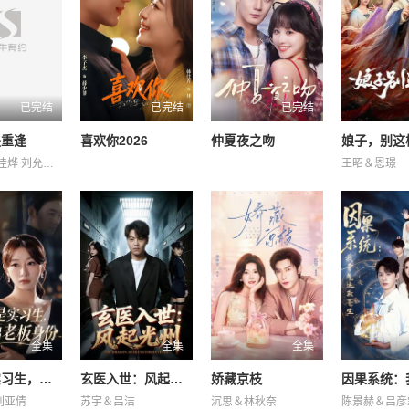
已完结
已完结
已完结
是重逢
喜欢你2026
仲夏夜之吻
娘子，别这
任运杰 刘佳烨 刘允儿 刘思维 吴添豪 王欣政 金子璇 黄圣依
王昭＆恩璟
全集
全集
全集
嫌我是实习生，我亮出老板身份
玄医入世：风起光州
娇藏京枝
刘亚倩
苏宇＆吕洁
沉思＆林秋奈
陈景赫＆吕彦