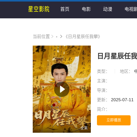
首页
电影
动漫
电视
当前位置
-
《日月星辰任我攀》
日月星辰任
类型：
地区：
主演：
导演：
更新：
2025-07-11
简介：
立即播放
全集