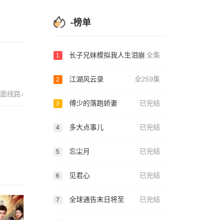
-榜单
长子兄妹模拟我人生泪崩
全集
1
江湖风云录
全259集
2
面线路↓
傅少的落跑娇妻
已完结
3
多大点事儿
已完结
4
忘尘月
已完结
5
见君心
已完结
6
全球通告末日将至
已完结
7