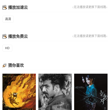
播放加速云
↓无法播放请更换下面线路↓
高清
播放免费云
↓无法播放请更换下面线路↓
HD
猜你喜欢