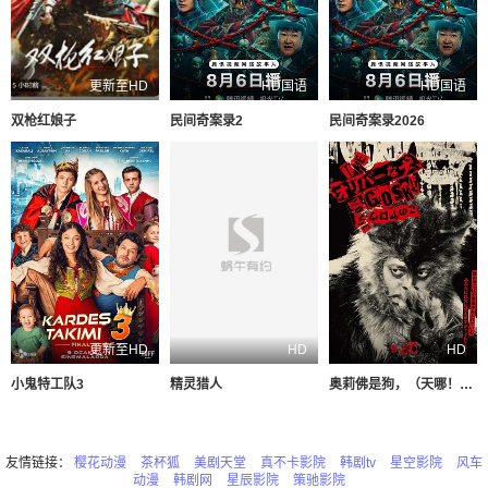
更新至HD
HD国语
HD国语
双枪红娘子
民间奇案录2
民间奇案录2026
更新至HD
HD
HD
小鬼特工队3
精灵猎人
奥莉佛是狗，（天哪！！）这家伙电影版
友情链接：
樱花动漫
茶杯狐
美剧天堂
真不卡影院
韩剧tv
星空影院
风车
动漫
韩剧网
星辰影院
策驰影院