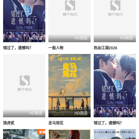
HD国语
HD国语
HD国语
错过了，遗憾吗？
一般人物
热血江湖2026
HD国语
HD国语
更新至HD
猎虎贰
走马观花
错过了，遗憾吗？