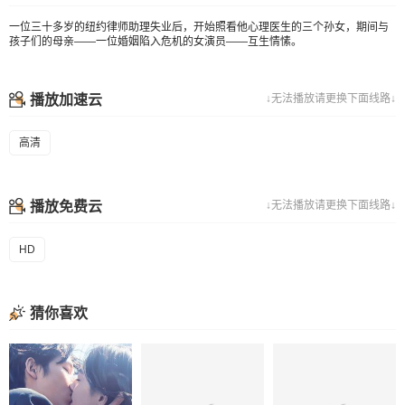
一位三十多岁的纽约律师助理失业后，开始照看他心理医生的三个孙女，期间与
孩子们的母亲——一位婚姻陷入危机的女演员——互生情愫。
播放加速云
↓无法播放请更换下面线路↓
高清
播放免费云
↓无法播放请更换下面线路↓
HD
猜你喜欢