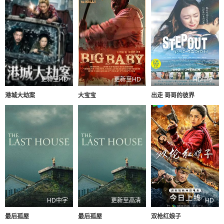
更新至HD
更新至HD
HD中字
港城大劫案
大宝宝
出走 哥哥的彼界
HD中字
更新至高清
HD
最后孤屋
最后孤屋
双枪红娘子