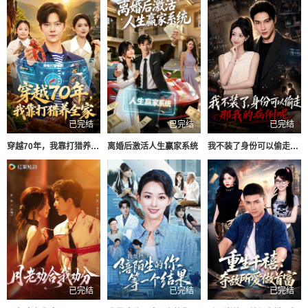
已完结
已完结
已完结
穿越70年，我靠打猎养全家
离婚后激活人生赢家系统
我不装了身份可以偷走那我的病例呢
已完结
已完结
已完结