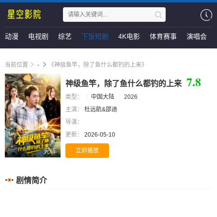
动漫
电视剧
综艺
下饭短剧
4K电影
体育赛事
演唱会
当前位置
-
《神级鱼竿，除了鱼什么都钓的上来》
7.8
神级鱼竿，除了鱼什么都钓的上来
类型：
中国大陆
2026
主演：
杜远航&邵迪
导演：
更新：
2026-05-10
立即播放
完结
剧情简介