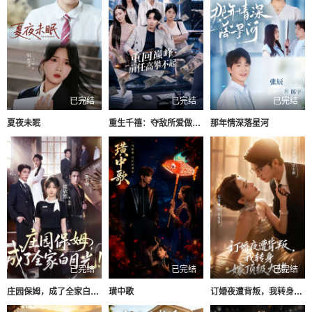
已完结
已完结
已完结
夏夜未眠
重生千禧：夺敌所爱做首富
那年情深落星河
已完结
已完结
已完结
庄园保姆，成了全家白月光
璜中歌
订婚夜遭背叛，我转身嫁顶级大佬