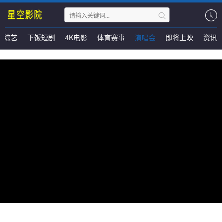
综艺
下饭短剧
4K电影
体育赛事
演唱会
即将上映
资讯
地下8英里
类型：
地区：
中国大陆
年份：
2020