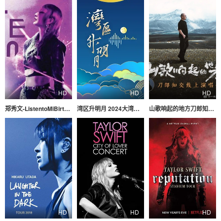
HD
HD
HD
郑秀文-ListentoMiBirthdayGig演唱会
湾区升明月 2024大湾区电影音乐晚会
山歌响起的地方刀郎知交线上演唱会
HD
HD
HD