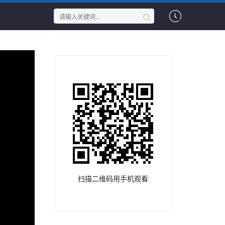
扫描二维码用手机观看