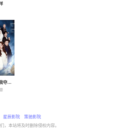
样
全集
因果系统：我夺气运救苍生
霏
星辰影院
策驰影院
们，本站将及时删除侵权内容。