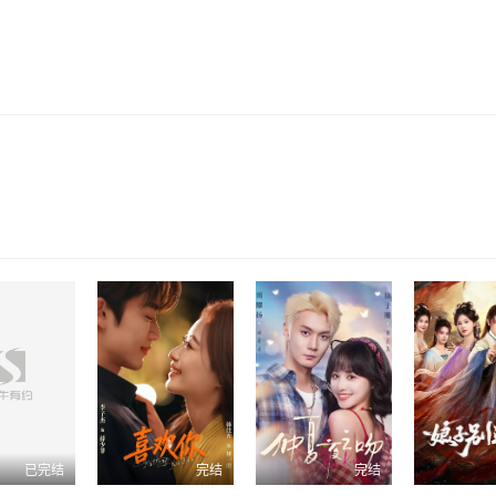
已完结
完结
完结