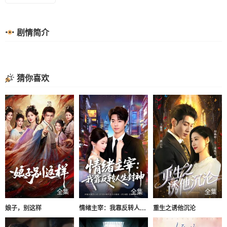
剧情简介
猜你喜欢
全集
全集
全集
娘子，别这样
情绪主宰：我靠反转人生封神
重生之诱他沉沦