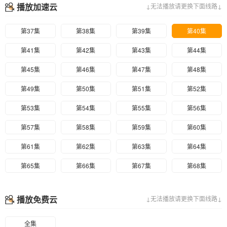
播放加速云
↓无法播放请更换下面线路↓
第33集
第34集
第35集
第36集
第37集
第38集
第39集
第40集
第41集
第42集
第43集
第44集
第45集
第46集
第47集
第48集
第49集
第50集
第51集
第52集
第53集
第54集
第55集
第56集
第57集
第58集
第59集
第60集
第61集
第62集
第63集
第64集
第65集
第66集
第67集
第68集
第69集
第70集
第71集
第72集
播放免费云
↓无法播放请更换下面线路↓
第73集
第74集
第75集
第76集
第77集
全集
第78集
第79集
第80集