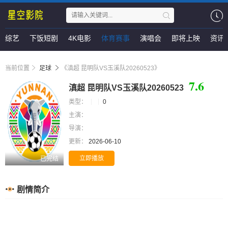
综艺
下饭短剧
4K电影
体育赛事
演唱会
即将上映
资讯
当前位置
足球
《滇超 昆明队VS玉溪队20260523》
7.6
滇超 昆明队VS玉溪队20260523
类型：
0
主演：
导演：
更新：
2026-06-10
立即播放
已完结
剧情简介