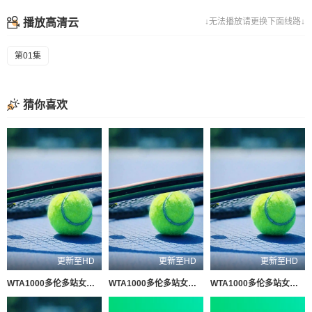
播放高清云
↓无法播放请更换下面线路↓
第01集
猜你喜欢
更新至HD
更新至HD
更新至HD
WTA1000多伦多站女单第二轮：戴伊VS高芙
WTA1000多伦多站女单第二轮：帕克斯VS伊埃拉
WTA1000多伦多站女单第二轮：扎拉祖阿VS费尔南德斯