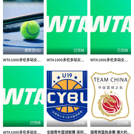
更新至HD
已完结
已完结
WTA1000多伦多站女单第二轮：卡萨金娜VS莱巴金娜
WTA1000多伦多站女单第二轮 贝莱克0-2斯瓦泰克20260805
WTA1000多伦多站女单第二轮 戴伊0-2高芙20260806
已完结
已完结
已完结
WTA1000多伦多站女单第二轮 帕克斯1-2伊埃拉20260806
全国青年篮球联赛 深圳新世纪vs山西汾酒20260806
国青男篮热身赛 澳大利亚纽纳华丁闪电队VS韩国东国大学20260804