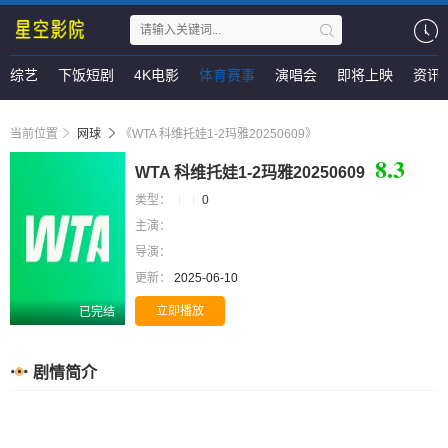
综艺
下饭短剧
4K电影
体育赛事
演唱会
即将上映
资讯
当前位置
网球
《WTA 科维托娃1-2玛雅20250609》
8.3
WTA 科维托娃1-2玛雅20250609
类型：
0
主演：
导演：
更新：
2025-06-10
立即播放
已完结
剧情简介